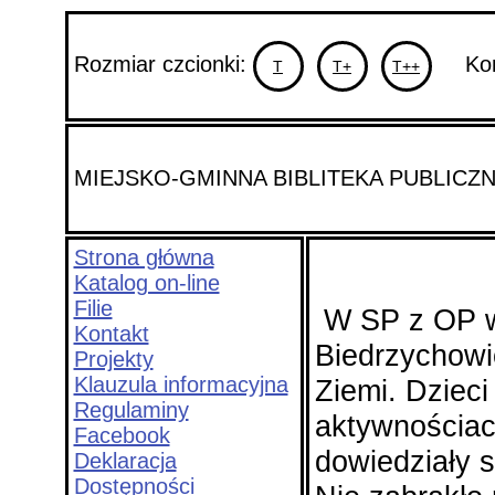
Rozmiar czcionki:
Kont
T
T+
T++
MIEJSKO-GMINNA BIBLITEKA PUBLIC
Strona główna
Katalog on-line
Filie
W SP z OP w
Kontakt
Biedrzychowic
Projekty
Klauzula informacyjna
Ziemi. Dzieci
Regulaminy
aktywnościac
Facebook
dowiedziały s
Deklaracja
Dostępności