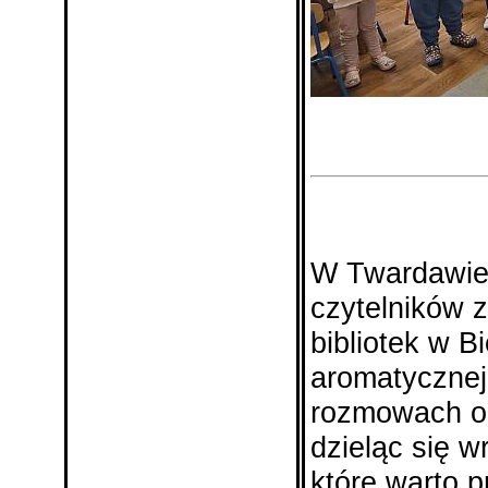
W Twardawie 
czytelników 
bibliotek w 
aromatyczne
rozmowach o 
dzieląc się w
które warto 