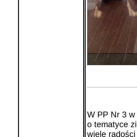
W PP Nr 3 w 
o tematyce zi
wiele radości