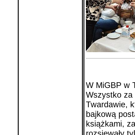
W MiGBP w Tw
Wszystko za 
Twardawie, kt
bajkową pos
książkami, za
rozsiewały t