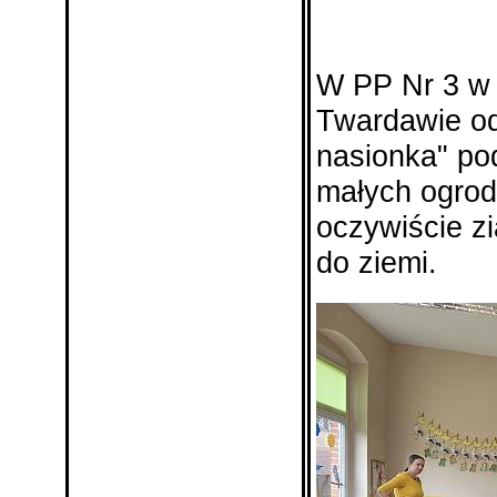
W PP Nr 3 w 
Twardawie od
nasionka" pod
małych ogrodn
oczywiście zi
do ziemi.