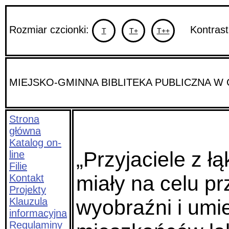
Rozmiar czcionki:
Kontrast
T
T+
T++
MIEJSKO-GMINNA BIBLITEKA PUBLICZNA 
Strona
główna
Katalog on-
„Przyjaciele z ł
line
Filie
miały na celu pr
Kontakt
Projekty
Klauzula
wyobraźni i umi
informacyjna
Regulaminy