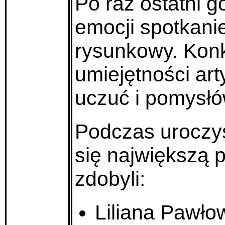
Po raz ostatni g
emocji spotkani
rysunkowy. Konk
umiejętności ar
uczuć i pomysłó
Podczas uroczys
się największą 
zdobyli:
Liliana Pawł