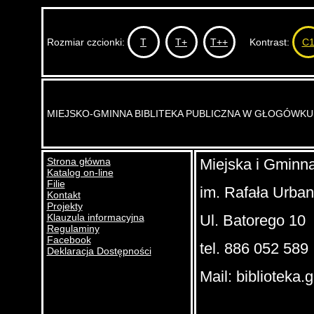
Rozmiar czcionki:
T
T+
T++
Kontrast:
C
MIEJSKO-GMINNA BIBLITEKA PUBLICZNA W GŁOGÓWKU
Strona główna
Miejska i Gminna
Katalog on-line
Filie
im. Rafała Urba
Kontakt
Projekty
Klauzula informacyjna
Ul. Batorego 10
Regulaminy
Facebook
tel. 886 052 589
Deklaracja Dostępności
Mail: biblioteka.