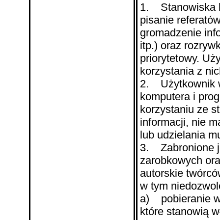
1. Stanowiska k
pisanie referató
gromadzenie inf
itp.) oraz rozry
priorytetowy. U
korzystania z ni
2. Użytkownik w
komputera i prog
korzystaniu ze 
informacji, nie 
lub udzielania m
3. Zabronione j
zarobkowych ora
autorskie twórcó
w tym niedozwolo
a) pobieranie ws
które stanowią w