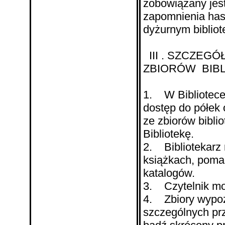
zobowiązany jes
zapomnienia hasł
dyżurnym biblio
III . SZCZE
ZBIORÓW BIB
1. W Bibliotece
dostęp do półek
ze zbiorów bibli
Bibliotekę.
2. Bibliotekarz 
książkach, pomag
katalogów.
3. Czytelnik mo
4. Zbiory wypoży
szczególnych pr