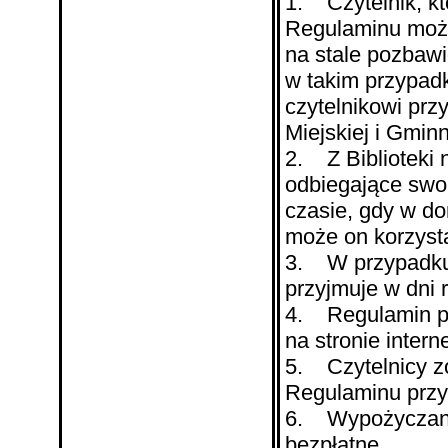
1. Czytelnik, kt
Regulaminu może
na stale pozbawi
w takim przypadk
czytelnikowi prz
Miejskiej i Gminn
2. Z Biblioteki 
odbiegające swo
czasie, gdy w do
może on korzysta
3. W przypadku s
przyjmuje w dni 
4. Regulamin pod
na stronie intern
5. Czytelnicy z
Regulaminu przy r
6. Wypożyczanie 
bezpłatne.