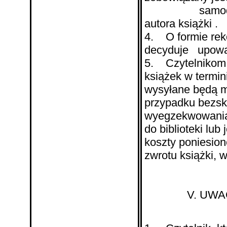
samodzielnego
autora książki .
4. O formie rek
decyduje upoważ
5. Czytelnikom, 
książek w termi
wysyłane będą m
przypadku bezsk
wyegzekwowania 
do biblioteki lub
koszty poniesion
zwrotu książki, 
V. UWAGI