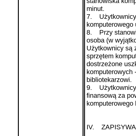
stanowiska komp
minut.
7. Użytkownicy
komputerowego u
8. Przy stanow
osoba (w wyjątk
Użytkownicy są z
sprzętem komput
dostrzeżone usz
komputerowych -
bibliotekarzowi.
9. Użytkownicy 
finansową za pow
komputerowego 
IV. ZAPISYW