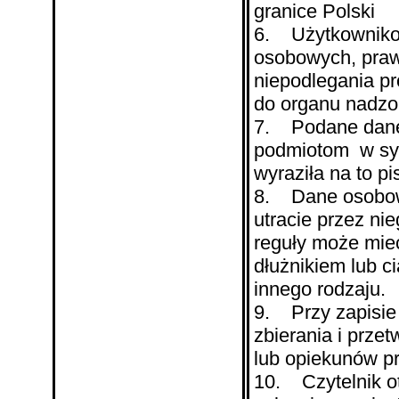
granice Polski
6. Użytkownikow
osobowych, prawo
niepodlegania pr
do organu nadzo
7. Podane dane
podmiotom w sytu
wyraziła na to p
8. Dane osobowe
utracie przez nie
reguły może mieć
dłużnikiem lub c
innego rodzaju.
9. Przy zapisie d
zbierania i prz
lub opiekunów p
10. Czytelnik o