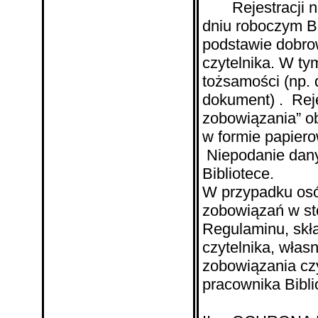
Rejestracji no
dniu roboczym Bi
podstawie dobr
czytelnika. W ty
tożsamości (np.
dokument) .
Reje
zobowiązania” o
w formie papiero
Niepodanie dany
Bibliotece.
W przypadku osób
zobowiązań w sto
Regulaminu, skła
czytelnika, włas
zobowiązania cz
pracownika Biblio