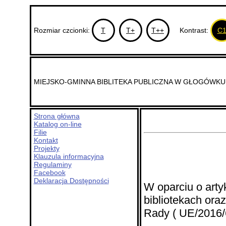
Rozmiar czcionki:
T
T+
T++
Kontrast:
C
MIEJSKO-GMINNA BIBLITEKA PUBLICZNA W GŁOGÓWKU
Strona główna
Katalog on-line
Filie
Kontakt
Projekty
Klauzula informacyjna
Regulaminy
Facebook
Deklaracja Dostępności
W oparciu o arty
bibliotekach ora
Rady ( UE/2016/6