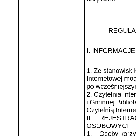
REGULAMIN
I. INFORMACJ
1. Ze stanowisk
Internetowej mog
po wcześniejszy
2. Czytelnia Int
i Gminnej Biblio
Czytelnią Intern
II. REJESTR
OSOBOWYCH
1. Osoby korzyst