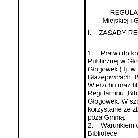
REGULAMIN 
Miejskiej i
I. ZASADY RE
1. Prawo do korz
Publicznej w Gło
Głogówek ( tj. w
Błażejowicach, 
Wierzchu oraz fil
Regulaminu „Bib
Głogówek. W szc
korzystanie ze 
poza Gminą.
2. Warunkiem do 
Bibliotece.