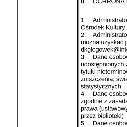
II. OCHRONA
1. Administrato
Ośrodek Kultury
2. Administrator
można uzyskać po
dkglogowek@inte
3. Dane osobow
udostępnionych z
tytułu nietermin
zniszczenia, świ
statystycznych.
4. Dane osobowe
zgodnie z zasad
prawa (ustawowy
przez biblioteki)
5. Dane osobow