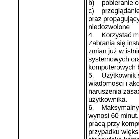
b) pobieranie o
c) przeglądanie 
oraz propagując
niedozwolone
4. Korzystać mo
Zabrania się ins
zmian już w istn
systemowych ora
komputerowych b
5. Użytkownik 
wiadomości i ak
naruszenia zasa
użytkownika.
6. Maksymalny 
wynosi 60 minut
pracą przy komp
przypadku większ