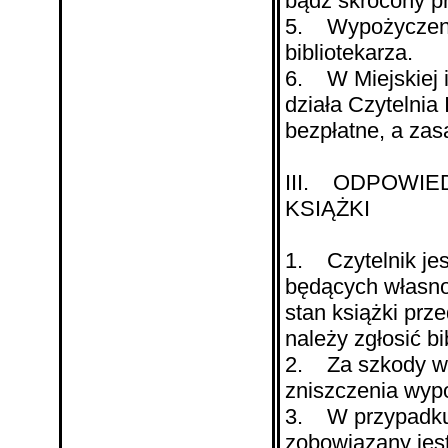
bądź skrócony pr
5. Wypożyczenia
bibliotekarza.
6. W Miejskiej 
działa Czytelnia 
bezpłatne, a zas
III. ODPOWIE
KSIĄŻKI
1. Czytelnik je
będących własno
stan książki pr
należy zgłosić bi
2. Za szkody wy
zniszczenia wypo
3. W przypadku 
zobowiązany jes