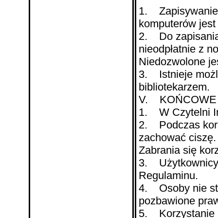
1. Zapisywanie
komputerów jest
2. Do zapisania
nieodpłatnie z n
Niedozwolone je
3. Istnieje możl
bibliotekarzem.
V. KOŃCOWE
1. W Czytelni I
2. Podczas korz
zachować ciszę.
Zabrania się kor
3. Użytkownicy 
Regulaminu.
4. Osoby nie st
pozbawione prawa
5. Korzystanie z